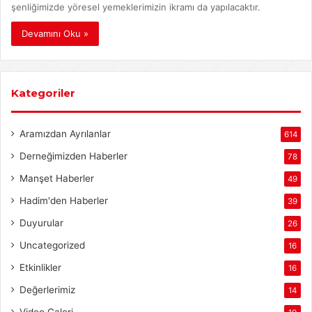
şenliğimizde yöresel yemeklerimizin ikramı da yapılacaktır.
Devamını Oku »
Kategoriler
Aramızdan Ayrılanlar
614
Derneğimizden Haberler
78
Manşet Haberler
49
Hadim'den Haberler
39
Duyurular
26
Uncategorized
16
Etkinlikler
16
Değerlerimiz
14