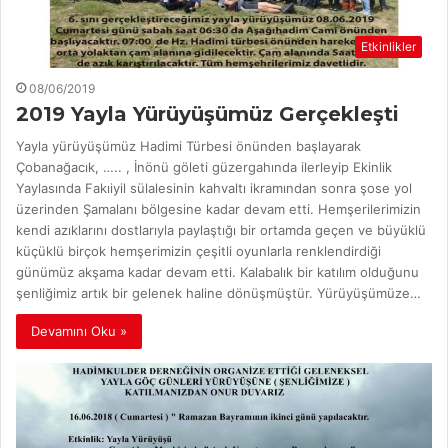
Etkinlikler
08/06/2019
2019 Yayla Yürüyüşümüz Gerçekleşti
Yayla yürüyüşümüz Hadimi Türbesi önünden başlayarak
Çobanağacık, ….. , İnönü göleti güzergahında ilerleyip Ekinlik
Yaylasında Fakıiyil sülalesinin kahvaltı ikramından sonra şose yol
üzerinden Şamalanı bölgesine kadar devam etti. Hemşerilerimizin
kendi azıklarını dostlarıyla paylaştığı bir ortamda geçen ve büyüklü
küçüklü birçok hemşerimizin çeşitli oyunlarla renklendirdiği
günümüz akşama kadar devam etti. Kalabalık bir katılım olduğunu
şenliğimiz artık bir gelenek haline dönüşmüştür. Yürüyüşümüze…
Devamını Oku »