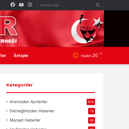
Facebook
YouTube
Instagram
Arama
yap
...
℃
20
ler
İletişim
Hadim
Kategoriler
Aramızdan Ayrılanlar
614
Derneğimizden Haberler
78
Manşet Haberler
49