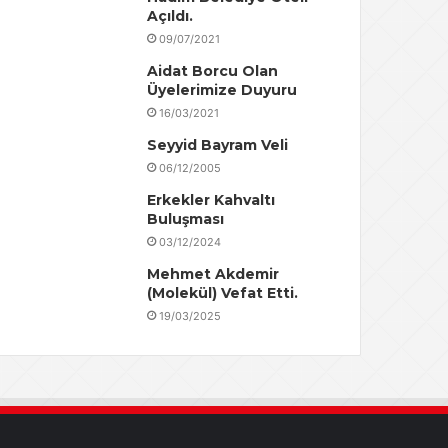
Açıldı.
09/07/2021
Aidat Borcu Olan
Üyelerimize Duyuru
16/03/2021
Seyyid Bayram Veli
06/12/2005
Erkekler Kahvaltı
Buluşması
03/12/2024
Mehmet Akdemir
(Molekül) Vefat Etti.
19/03/2025