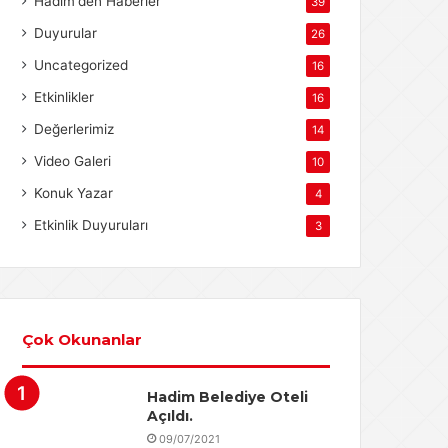
Hadim'den Haberler
39
Duyurular
26
Uncategorized
16
Etkinlikler
16
Değerlerimiz
14
Video Galeri
10
Konuk Yazar
4
Etkinlik Duyuruları
3
Çok Okunanlar
Hadim Belediye Oteli
Açıldı.
09/07/2021