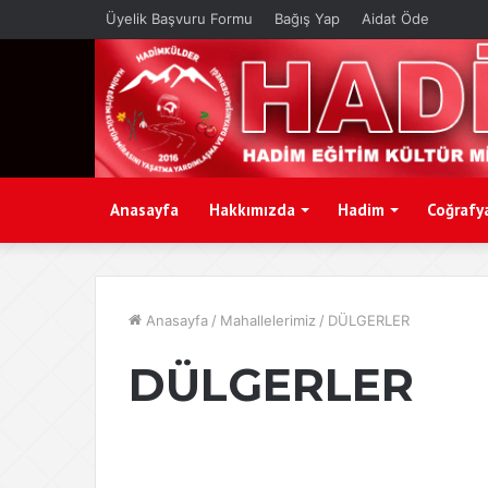
Üyelik Başvuru Formu
Bağış Yap
Aidat Öde
Anasayfa
Hakkımızda
Hadim
Coğrafy
Anasayfa
/
Mahallelerimiz
/
DÜLGERLER
DÜLGERLER