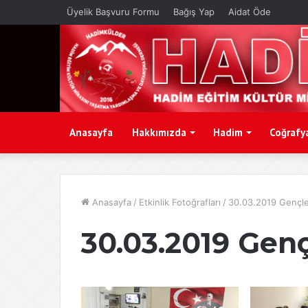
Üyelik Başvuru Formu
Bağış Yap
Aidat Öde
Anasayfa
Hakkımızda
Hadim
Coğrafy
Anasayfa
/
Etkinlik Fotoğrafları
/
30.03.2019 Gençle
30.03.2019 Genç