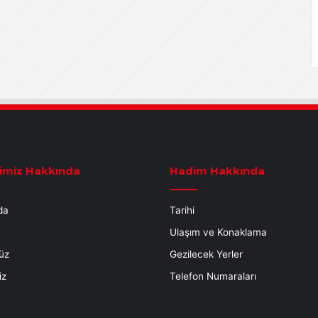
imiz Hakkında
Hadim Hakkında
da
Tarihi
Ulaşım ve Konaklama
üz
Gezilecek Yerler
iz
Telefon Numaraları