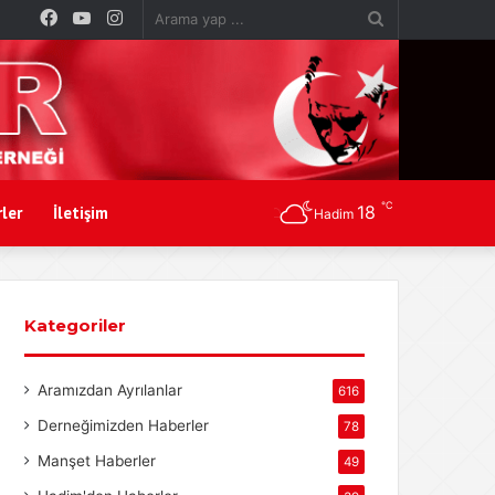
Facebook
YouTube
Instagram
Arama
yap
...
℃
18
ler
İletişim
Hadim
Kategoriler
Aramızdan Ayrılanlar
616
Derneğimizden Haberler
78
Manşet Haberler
49