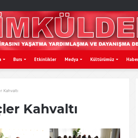
a
Burs
Etkinlikler
Medya
Kültürümüz
Haber
r Kahvaltı
ler Kahvaltı