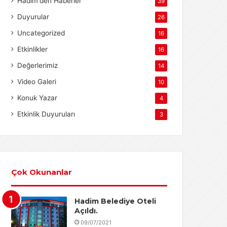
Hadim'den Haberler
39
Duyurular
26
Uncategorized
16
Etkinlikler
16
Değerlerimiz
14
Video Galeri
10
Konuk Yazar
4
Etkinlik Duyuruları
3
Çok Okunanlar
Hadim Belediye Oteli
Açıldı.
09/07/2021