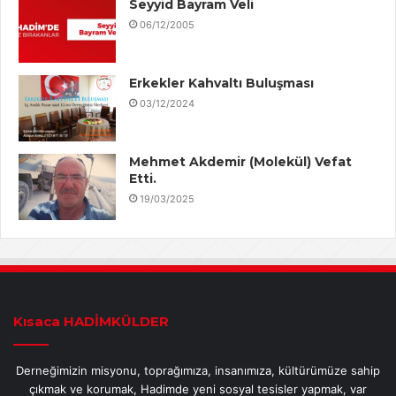
Seyyid Bayram Veli
06/12/2005
Erkekler Kahvaltı Buluşması
03/12/2024
Mehmet Akdemir (Molekül) Vefat
Etti.
19/03/2025
Kısaca HADİMKÜLDER
Derneğimizin misyonu, toprağımıza, insanımıza, kültürümüze sahip
çıkmak ve korumak, Hadimde yeni sosyal tesisler yapmak, var