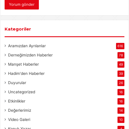
Kategoriler
Aramızdan Ayrılanlar
616
Derneğimizden Haberler
78
Manşet Haberler
49
Hadim'den Haberler
39
Duyurular
26
Uncategorized
16
Etkinlikler
16
Değerlerimiz
14
Video Galeri
10
Konuk Yazar
4