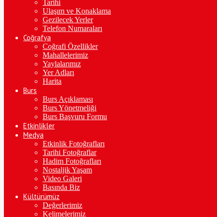
Tarihi
Ulaşım ve Konaklama
Gezilecek Yerler
Telefon Numaraları
Coğrafya
Coğrafi Özellikler
Mahallelerimiz
Yaylalarımız
Yer Adları
Harita
Burs
Burs Açıklaması
Burs Yönetmeliği
Burs Başvuru Formu
Etkinlikler
Medya
Etkinlik Fotoğrafları
Tarihi Fotoğraflar
Hadim Fotoğrafları
Nostaljik Yaşam
Video Galeri
Basında Biz
Kültürümüz
Değerlerimiz
Kelimelerimiz