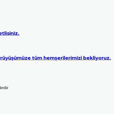
lisiniz.
rüyüşümüze tüm hemşerilerimizi bekliyoruz.
lerdir