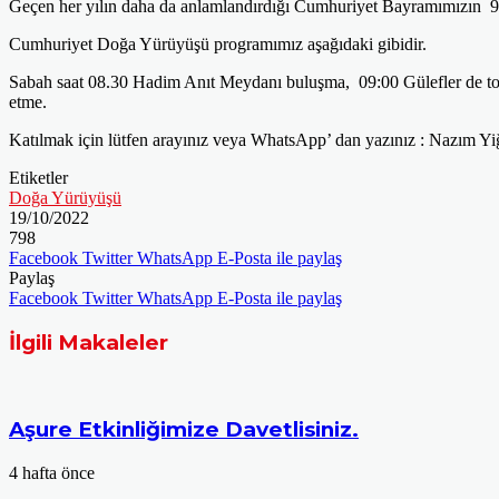
Geçen her yılın daha da anlamlandırdığı Cumhuriyet Bayramımızın 99
Cumhuriyet Doğa Yürüyüşü programımız aşağıdaki gibidir.
Sabah saat 08.30 Hadim Anıt Meydanı buluşma, 09:00 Gülefler de to
etme.
Katılmak için lütfen arayınız veya WhatsApp’ dan yazınız : Nazım Yi
Etiketler
Doğa Yürüyüşü
19/10/2022
798
Facebook
Twitter
WhatsApp
E-Posta ile paylaş
Paylaş
Facebook
Twitter
WhatsApp
E-Posta ile paylaş
İlgili Makaleler
Aşure Etkinliğimize Davetlisiniz.
4 hafta önce