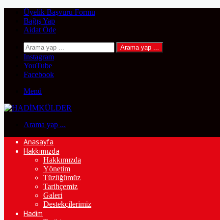
Üyelik Başvuru Formu
Bağış Yap
Aidat Öde
Arama yap ...
Instagram
YouTube
Facebook
Menü
Arama yap ...
Anasayfa
Hakkımızda
Hakkımızda
Yönetim
Tüzüğümüz
Tarihçemiz
Galeri
Destekçilerimiz
Hadim