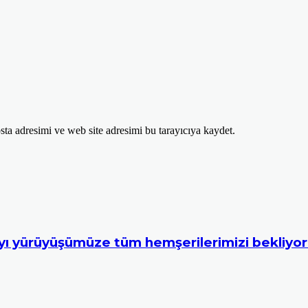
ta adresimi ve web site adresimi bu tarayıcıya kaydet.
ı yürüyüşümüze tüm hemşerilerimizi bekliyor