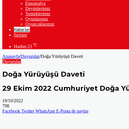
Etnografya
Deyimlerimiz
Yemeklerimiz
Oyunlarımız
Oyuncaklarımız
Haberler
İletişim
℃
Hadim
23
Anasayfa
/
Duyurular
/
Doğa Yürüyüşü Daveti
Duyurular
Doğa Yürüyüşü Daveti
29 Ekim 2022 Cumhuriyet Doğa Y
19/10/2022
798
Facebook
Twitter
WhatsApp
E-Posta ile paylaş