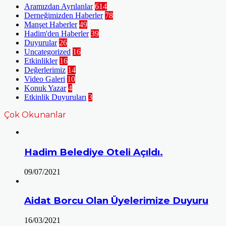
Aramızdan Ayrılanlar
614
Derneğimizden Haberler
78
Manşet Haberler
49
Hadim'den Haberler
39
Duyurular
26
Uncategorized
16
Etkinlikler
16
Değerlerimiz
14
Video Galeri
10
Konuk Yazar
4
Etkinlik Duyuruları
3
Çok Okunanlar
Hadim Belediye Oteli Açıldı.
09/07/2021
Aidat Borcu Olan Üyelerimize Duyuru
16/03/2021