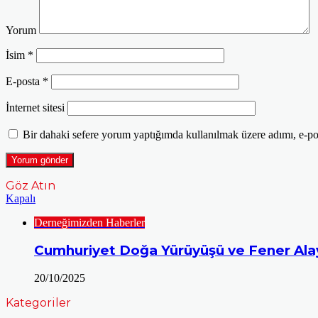
Yorum
İsim
*
E-posta
*
İnternet sitesi
Bir dahaki sefere yorum yaptığımda kullanılmak üzere adımı, e-pos
Göz Atın
Kapalı
Derneğimizden Haberler
Cumhuriyet Doğa Yürüyüşü ve Fener Alay
20/10/2025
Kategoriler