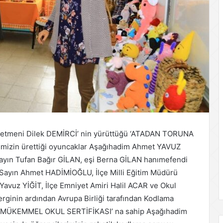
retmeni Dilek DEMİRCİ’ nin yürüttüğü ‘ATADAN TORUNA
mizin ürettiği oyuncaklar Aşağıhadim Ahmet YAVUZ
ayın Tufan Bağır GİLAN, eşi Berna GİLAN hanımefendi
ı Sayın Ahmet HADİMİOĞLU, İlçe Milli Eğitim Müdürü
vuz YİĞİT, İlçe Emniyet Amiri Halil ACAR ve Okul
rginin ardından Avrupa Birliği tarafından Kodlama
en MÜKEMMEL OKUL SERTİFİKASI’ na sahip Aşağıhadim