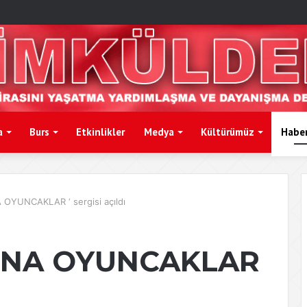
a
Burs
Etkinlikler
Medya
Kültürümüz
Haber
OYUNCAKLAR ‘ sergisi açıldı
UNA OYUNCAKLAR