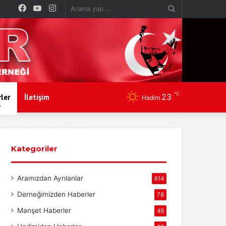
Facebook
YouTube
Instagram
Arama
yap
...
℃
23
ler
İletişim
Hadim
Kategoriler
Aramızdan Ayrılanlar
614
Derneğimizden Haberler
78
Manşet Haberler
49