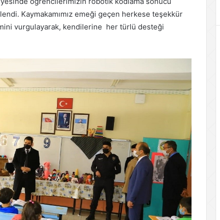
yesinde öğrencilerimizin robotik kodlama sonucu
ncelendi. Kaymakamımız emeği geçen herkese teşekkür
mini vurgulayarak, kendilerine her türlü desteği