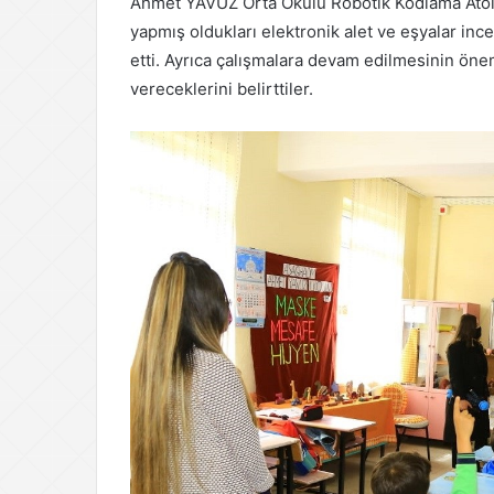
Ahmet YAVUZ Orta Okulu Robotik Kodlama Atöl
yapmış oldukları elektronik alet ve eşyalar i
etti. Ayrıca çalışmalara devam edilmesinin öne
vereceklerini belirttiler.