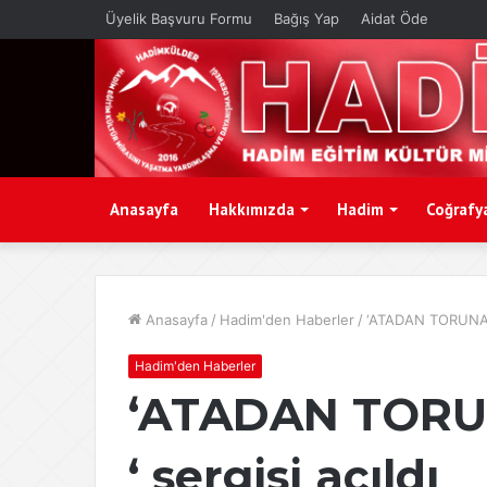
Üyelik Başvuru Formu
Bağış Yap
Aidat Öde
Anasayfa
Hakkımızda
Hadim
Coğrafy
Anasayfa
/
Hadim'den Haberler
/
‘ATADAN TORUNA 
Hadim'den Haberler
‘ATADAN TOR
‘ sergisi açıldı