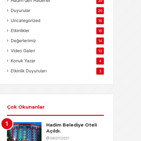
Hadim'den Haberler
39
Duyurular
26
Uncategorized
16
Etkinlikler
16
Değerlerimiz
14
Video Galeri
10
Konuk Yazar
4
Etkinlik Duyuruları
3
Çok Okunanlar
Hadim Belediye Oteli
Açıldı.
09/07/2021