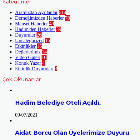
Kategoriler
Aramızdan Ayrılanlar
614
Derneğimizden Haberler
78
Manşet Haberler
49
Hadim'den Haberler
39
Duyurular
26
Uncategorized
16
Etkinlikler
16
Değerlerimiz
14
Video Galeri
10
Konuk Yazar
4
Etkinlik Duyuruları
3
Çok Okunanlar
Hadim Belediye Oteli Açıldı.
09/07/2021
Aidat Borcu Olan Üyelerimize Duyuru