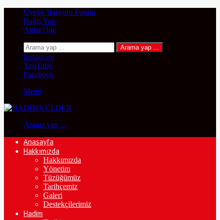
Üyelik Başvuru Formu
Bağış Yap
Aidat Öde
Arama yap ...
Instagram
YouTube
Facebook
Menü
Arama yap ...
Anasayfa
Hakkımızda
Hakkımızda
Yönetim
Tüzüğümüz
Tarihçemiz
Galeri
Destekçilerimiz
Hadim