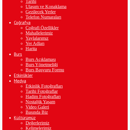
Tarihi
Ulaşım ve Konaklama
Gezilecek Yerler
Telefon Numaraları
Coğrafya
Coğrafi Özellikler
Mahallelerimiz
Yaylalarımız
Yer Adları
Harita
Burs
Burs Açıklaması
Burs Yönetmeliği
Burs Başvuru Formu
Etkinlikler
Medya
Etkinlik Fotoğrafları
Tarihi Fotoğraflar
Hadim Fotoğrafları
Nostaljik Yaşam
Video Galeri
Basında Biz
Kültürümüz
Değerlerimiz
Kelimelerimiz