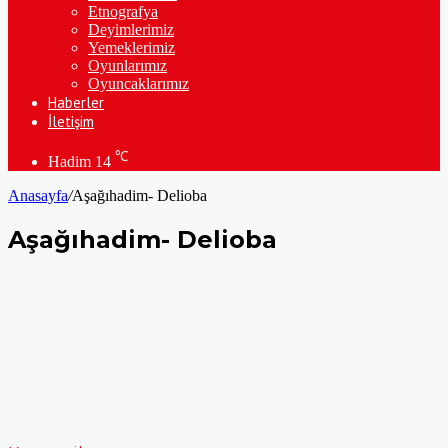
Etnografya
Deyimlerimiz
Yemeklerimiz
Oyunlarımız
Oyuncaklarımız
Haberler
İletişim
℃
Hadim
14
Anasayfa
/
Aşağıhadim- Delioba
Aşağıhadim- Delioba