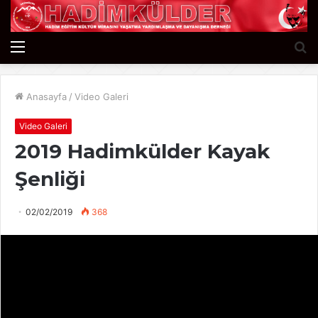
Menü
A
y
...
Anasayfa
/
Video Galeri
Video Galeri
2019 Hadimkülder Kayak
Şenliği
02/02/2019
368