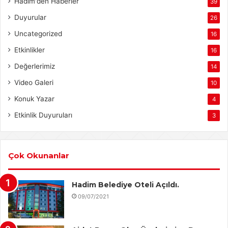
Hadim'den Haberler
39
Duyurular
26
Uncategorized
16
Etkinlikler
16
Değerlerimiz
14
Video Galeri
10
Konuk Yazar
4
Etkinlik Duyuruları
3
Çok Okunanlar
Hadim Belediye Oteli Açıldı.
09/07/2021