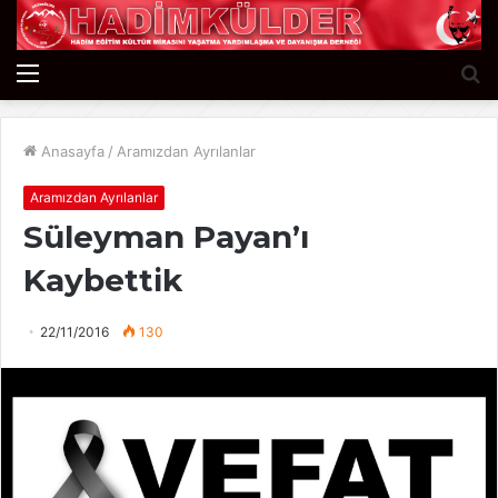
Menü
A
y
...
Anasayfa
/
Aramızdan Ayrılanlar
Aramızdan Ayrılanlar
Süleyman Payan’ı
Kaybettik
22/11/2016
130