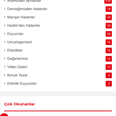
Aramızdan Ayrılanlar
616
Derneğimizden Haberler
78
Manşet Haberler
49
Hadim'den Haberler
39
Duyurular
26
Uncategorized
16
Etkinlikler
16
Değerlerimiz
14
Video Galeri
10
Konuk Yazar
4
Etkinlik Duyuruları
3
Çok Okunanlar