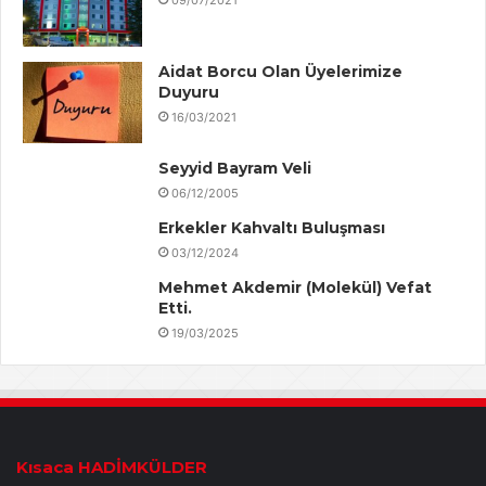
Aidat Borcu Olan Üyelerimize
Duyuru
16/03/2021
Seyyid Bayram Veli
06/12/2005
Erkekler Kahvaltı Buluşması
03/12/2024
Mehmet Akdemir (Molekül) Vefat
Etti.
19/03/2025
Kısaca HADİMKÜLDER