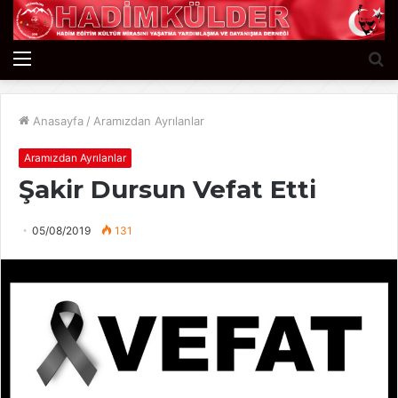
Menü
A
y
...
Anasayfa
/
Aramızdan Ayrılanlar
Aramızdan Ayrılanlar
Şakir Dursun Vefat Etti
05/08/2019
131