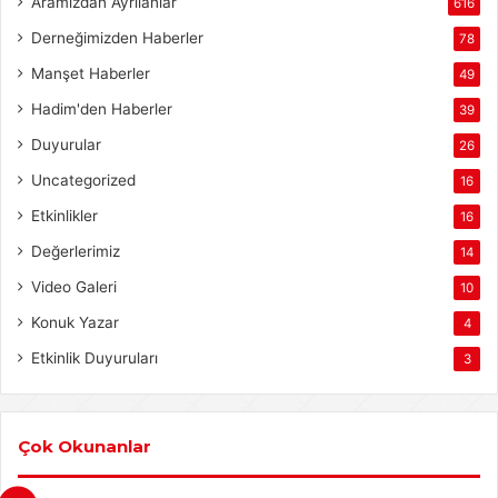
Aramızdan Ayrılanlar
616
Derneğimizden Haberler
78
Manşet Haberler
49
Hadim'den Haberler
39
Duyurular
26
Uncategorized
16
Etkinlikler
16
Değerlerimiz
14
Video Galeri
10
Konuk Yazar
4
Etkinlik Duyuruları
3
Çok Okunanlar