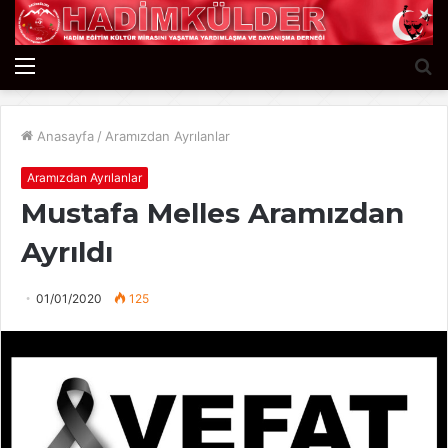
Menü
A
y
...
Anasayfa
/
Aramızdan Ayrılanlar
Aramızdan Ayrılanlar
Mustafa Melles Aramızdan
Ayrıldı
01/01/2020
125