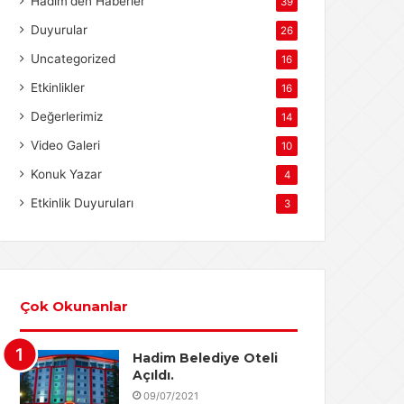
Hadim'den Haberler
39
Duyurular
26
Uncategorized
16
Etkinlikler
16
Değerlerimiz
14
Video Galeri
10
Konuk Yazar
4
Etkinlik Duyuruları
3
Çok Okunanlar
Hadim Belediye Oteli
Açıldı.
09/07/2021