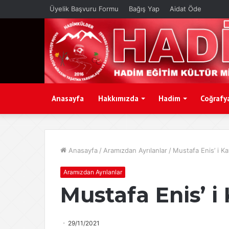
Üyelik Başvuru Formu
Bağış Yap
Aidat Öde
Anasayfa
Hakkımızda
Hadim
Coğrafy
Anasayfa
/
Aramızdan Ayrılanlar
/
Mustafa Enis’ i Ka
Aramızdan Ayrılanlar
Mustafa Enis’ i
29/11/2021