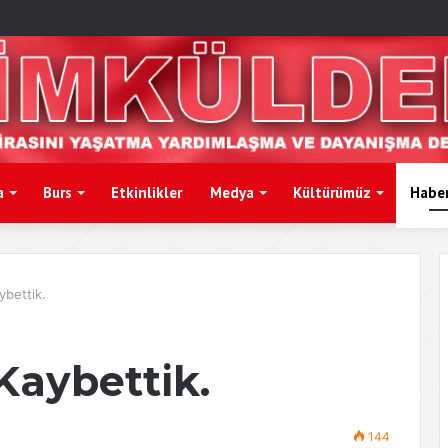
a
Burs
Etkinlikler
Medya
Kültürümüz
Haber
ybettik.
 Kaybettik.
144