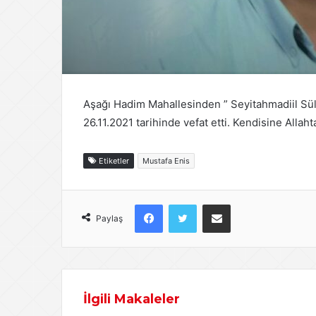
Aşağı Hadim Mahallesinden ” Seyitahmadiil Sül
26.11.2021 tarihinde vefat etti. Kendisine Allaht
Etiketler
Mustafa Enis
Facebook
Twitter
E-Posta ile paylaş
Paylaş
İlgili Makaleler