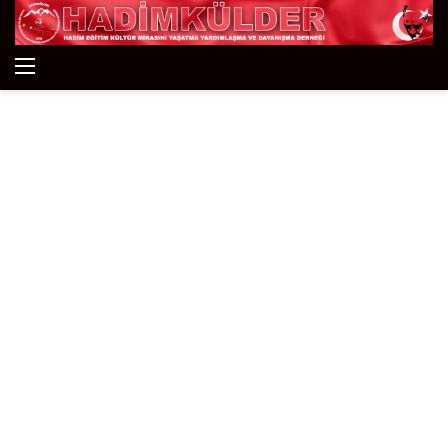
Menü
A
y
...