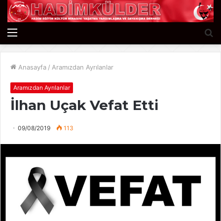
Menü
A
y
...
Anasayfa
/
Aramızdan Ayrılanlar
Aramızdan Ayrılanlar
İlhan Uçak Vefat Etti
09/08/2019
113