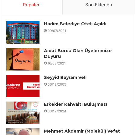
Popüler
Son Eklenen
Hadim Belediye Oteli Açıldı.
09/07/2021
Aidat Borcu Olan Üyelerimize
Duyuru
16/03/2021
Seyyid Bayram Veli
06/12/2005
Erkekler Kahvaltı Buluşması
03/12/2024
Mehmet Akdemir (Molekül) Vefat