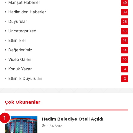
Manşet Haberler
49
Hadim'den Haberler
39
Duyurular
26
Uncategorized
16
Etkinlikler
16
Değerlerimiz
14
Video Galeri
10
Konuk Yazar
4
Etkinlik Duyuruları
3
Çok Okunanlar
Hadim Belediye Oteli Açıldı.
09/07/2021