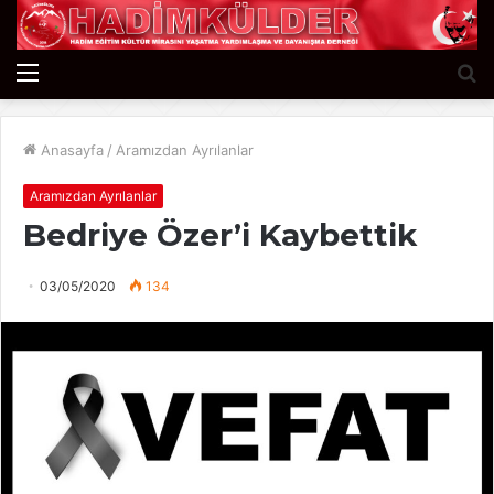
Menü
A
y
...
Anasayfa
/
Aramızdan Ayrılanlar
Aramızdan Ayrılanlar
Bedriye Özer’i Kaybettik
03/05/2020
134