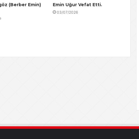
öz (Berber Emin)
Emin Uğur Vefat Etti.
03/07/2026
e