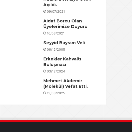
Açıldı.
09/07/2021
Aidat Borcu Olan
Üyelerimize Duyuru
16/03/2021
Seyyid Bayram Veli
06/12/2005
Erkekler Kahvaltı
Buluşması
03/12/2024
Mehmet Akdemir
(Molekül) Vefat Etti.
19/03/2025