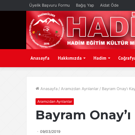
Üyelik Başvuru Formu
Bağış Yap
Aidat Öde
Anasayfa
Hakkımızda
Hadim
Coğrafy
Anasayfa
/
Aramızdan Ayrılanlar
/
Bayram Onay’ı Kay
Aramızdan Ayrılanlar
Bayram Onay’ı 
09/03/2019