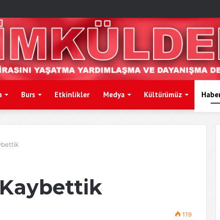
a
Burs
Etkinlikler
Medya
Kültürümüz
Haber
bettik
Kaybettik
119