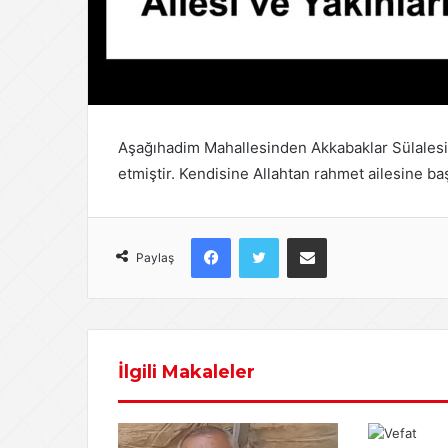
Aşağıhadim Mahallesinden Akkabaklar Sülalesi
etmiştir. Kendisine Allahtan rahmet ailesine baş 
Facebook
Twitter
E-Posta ile paylaş
Paylaş
İlgili Makaleler