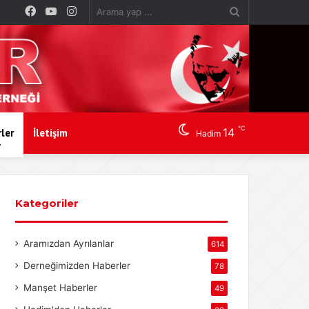
Facebook
YouTube
Instagram
Arama
yap
...
℃
14
ler
İletişim
Hadim
Kategoriler
Aramızdan Ayrılanlar
614
Derneğimizden Haberler
78
Manşet Haberler
49