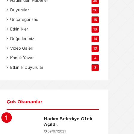
Hadim'den Haberler
39
Duyurular
26
Uncategorized
16
Etkinlikler
16
Değerlerimiz
14
Video Galeri
10
Konuk Yazar
4
Etkinlik Duyuruları
3
Çok Okunanlar
Hadim Belediye Oteli
Açıldı.
09/07/2021